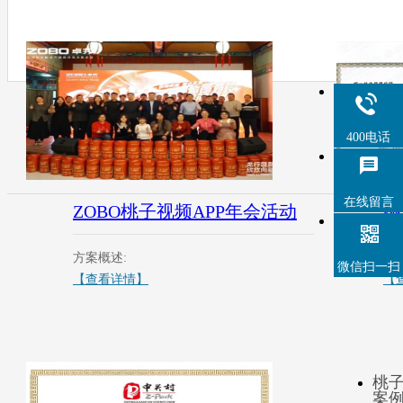
400电话
在线留言
ZOBO桃子视频APP年会活动
桃
方案概述:
方
微信扫一扫
【查看详情】
【
桃子
案