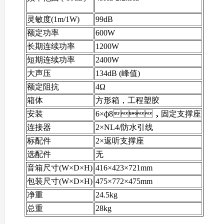
灵敏度(1m/1W)
99dB
额定功率
600W
长期连续功率
1200W
短期连续功率
2400W
大声压
134dB (峰值)
额定阻抗
4Ω
箱体
方形箱，工程塑胶
安装
6×ф8，固定支撑座
连接器
2×NL4/防水引线
标配件
2×返听支撑座
选配件
无
音箱尺寸(W×D×H)
416×423×721mm
包装尺寸(W×D×H)
475×772×475mm
净重
24.5kg
总重
28kg