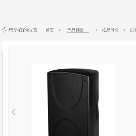
您所在的位置：
>
>
>
首页
产品频道
按品牌分
β