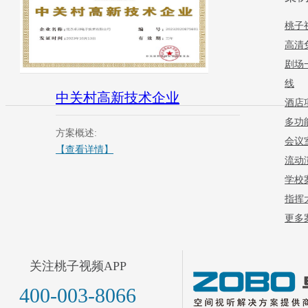
桃子
高清
剧场
线
中关村高新技术企业
酒店
多功
方案概述:
会议
【查看详情】
流动
学校
指挥
更多案
关注桃子视频APP
400-003-8066