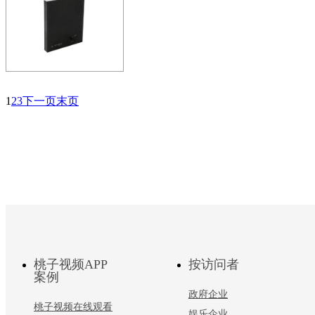
动互联网的无纸化会议交互系统
术、音…
ZOBO 会议室系统PLS-LT1
1
2
3
下一页
末页
纸化升降终端(带触摸和
ZOBO无纸化会议系统是使用基
动互联网的无纸化会议交互系统
术、音…
桃子视频APP
按访问者
案例
政府企业
桃子视频在线观看
娱乐企业