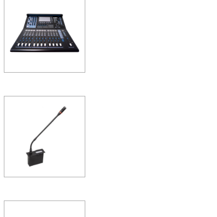
R216LED/4K 锐铂216
全功能全场景——LED会议屏
法实现超大尺寸，高亮低灰
具…
ZOBO调音台第四代D
DM22数字调音台
DM22调音台运用了数字音频技术
音质为艺术家和桃子视频污师
的条件，这种…
ZOBO 会议室系统 无纸
CH1100C 嵌入式主席