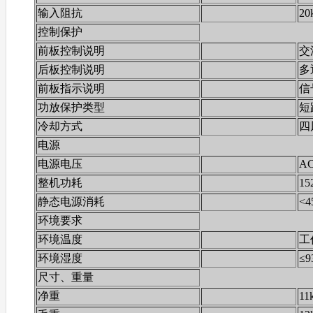
输入阻抗
2
控制保护
前板控制说明
交
后板控制说明
多
前板指示说明
信
功放保护类型
短路
冷却方式
四
电源
电源电压
AC
整机功耗
15
静态电源消耗
<4
环境要求
环境温度
工
环境湿度
≤9
尺寸、重量
净重
11