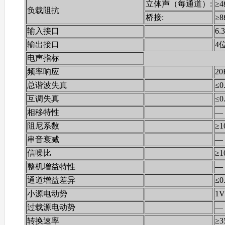
立体声（每通道）:
≥4
负载阻抗
桥接:
≥8
输入接口
6.
输出接口
4
电声指标
频率响应
20
总谐波失真
≤
互调失真
≤0
相移特性
—
阻尼系数
≥1
串音衰减
—
信噪比
≥1
整机增益特性
—
通道增益差异
≤0
小源电动势
1V
过载源电动势
—
转换速率
≥3