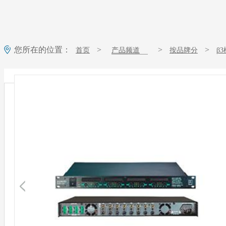
您所在的位置：
>
>
>
首页
产品频道
按品牌分
β