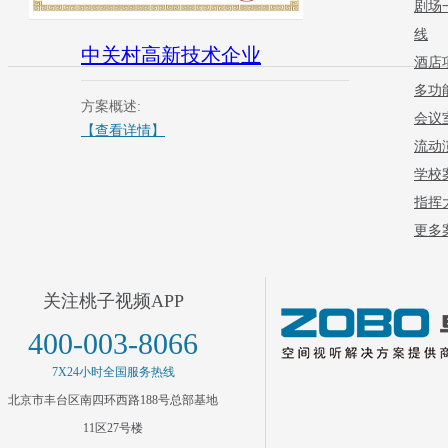
剧场
线
中关村高新技术企业
酒店
多功
方案概述:
会议
【查看详情】
流动
学校
指挥
更多案
关注桃子视频APP
400-003-8066
7X24小时全国服务热线
北京市丰台区南四环西路188号总部基地
11区27号楼