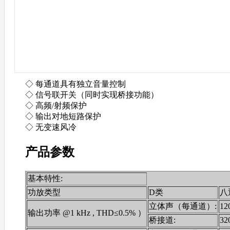
◇ 每通道具有独立音量控制
◇ 信号联开关（同时实现桥接功能）
◇ 高频/射频保护
◇ 输出对地短路保护
◇ 无变速风冷
产品参数
基本特性:
功放类型
D类
八
立体声（每通道）:
12
输出功率 @1 kHz , THD≤0.5% ）
桥接道:
3