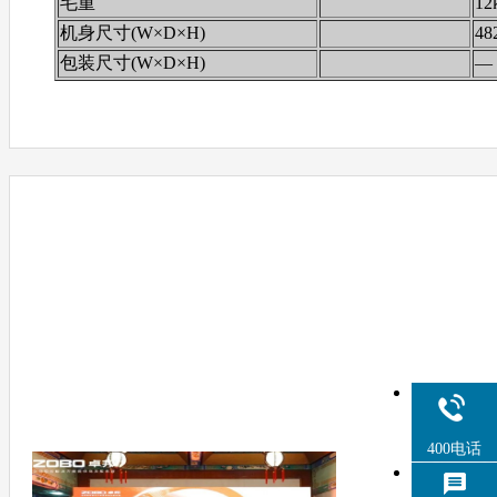
毛重
12
机身尺寸(W×D×H)
48
包装尺寸(W×D×H)
—
400电话