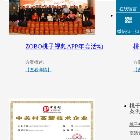
在线留言
微信扫一扫
ZOBO桃子视频APP年会活动
桃
方案概述:
方
【查看详情】
【
桃子
案
桃子
高清