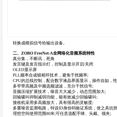
转换成模拟信号给输出设备。
二、
ZOBO
FreeNet-A全网络化音频
系统特性
真分集，不断讯，死角
发言键及发言指示灯，控制及显示开启/关闭
OLED显示屏
PLL频率合成锁相环技术，避免干扰频率;
CPU的总线控制，配合数字液晶界面显示，操作自如，
多窄带高频及中频选频滤波，充分干扰信号;
音频压缩扩展技术，噪音大大减少，动态范围加大;
回输啸叫抑制减弱功能，能有效减少回输啸叫;
接收机采用多高频放大，具有很高的灵敏度;
多重噪音监测电路，特设ID身份码验证系统，使之具抗扰
理想空间使用范围80米;可任意选配手咪、头戴、领夹;