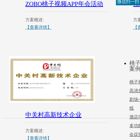
微信扫一扫
ZOBO桃子视频APP年会活动
桃
方案概述:
方
【查看详情】
【
桃子
案
桃子
高清
剧场
线
中关村高新技术企业
酒店
多功
方案概述:
会议
【查看详情】