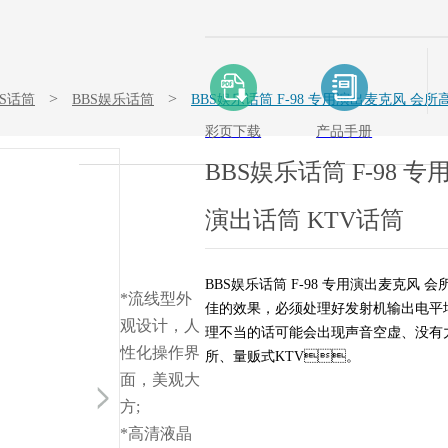
>
>
BS话筒
BBS娱乐话筒
BBS娱乐话筒 F-98 专用演出麦克风 会
彩页下载
产品手册
BBS娱乐话筒 F-98
演出话筒 KTV话筒
BBS娱乐话筒 F-98 专用演出麦克风 
*流线型外
佳的效果，必须处理好发射机输出电平
观设计，人
理不当的话可能会出现声音空虚、没有力
性化操作界
所、量贩式KTV。
面，美观大
方;
*高清液晶