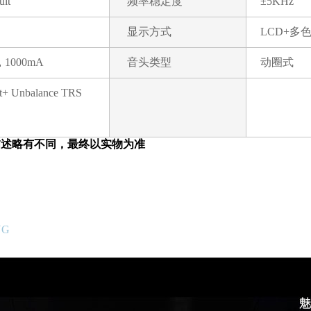
it
频率稳定度
±5KHz
显示方式
LCD+多
1000mA
音头类型
动圈式
t+ Unbalance TRS
述略有不同，最终以实物为准
NG