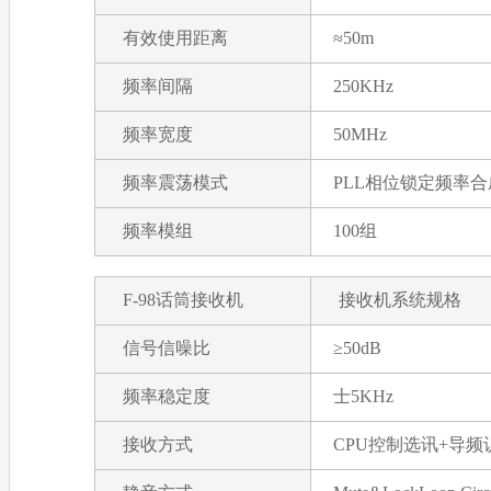
有效使用距离
≈50m
频率间隔
250KHz
频率宽度
50MHz
频率震荡模式
PLL相位锁定频率合
频率模组
100组
F-98话筒接收机
接收机系统规格
信号信噪比
≥50dB
频率稳定度
士5KHz
接收方式
CPU控制选讯+导频