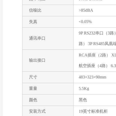
信噪比
>85dBA
失真
<0.05%
9P RS232串口（3路）
通讯串口
路） 3P RS485凤
RCA插座（2路） X
输出接口
航空插座（4路） 6.
尺寸
483×323×90mm
重量
5.5Kg
颜色
黑色
安装方式
19英寸标准机柜