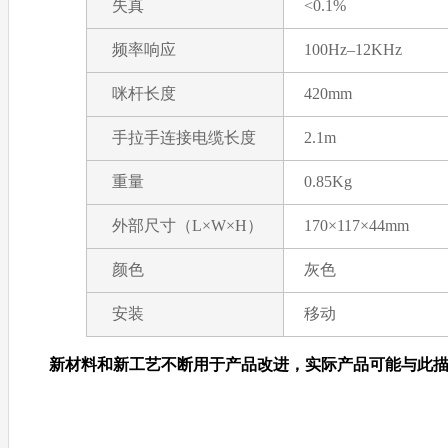
失真
<0.1%
频率响应
100Hz–12KHz
咪杆长度
420mm
手拉手连接电缆长度
2.1m
重量
0.85Kg
外部尺寸（L×W×H）
170×117×44mm
颜色
灰色
安装
移动
新材料和新工艺不断用于产品改进，实际产品可能与此描