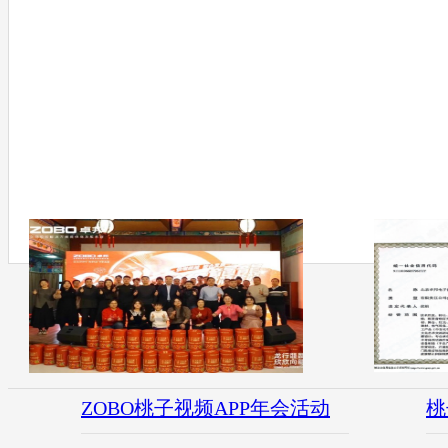
ZOBO桃子视频APP年会活动
桃