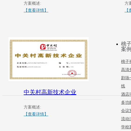
方案概述:
方
【查看详情】
【
桃子
案
桃子
高清
剧场
线
中关村高新技术企业
酒店
多功
方案概述:
会议
【查看详情】
流动
学校