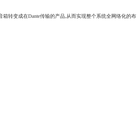
、音箱转变成在Dante传输的产品,从而实现整个系统全网络化的布
ZOBO 会议室系统 FreeNet-A全网络化音频数字
音频处理器FN-A6464D