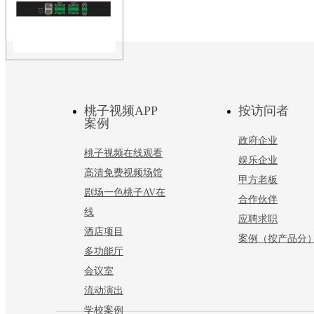
议,结合自主研发的数字
ZOBO 会议室系统 
桃子视频APP
音频处理器FN-A040
按访问者
案例
FreeNet-A系统打造全网络化
政府企业
统为智能全网络音频系统
桃子视频在线观看
娱乐企业
高清免费视频场馆
甲方老板
剧场一色桃子AV在
合作伙伴
线
应聘求职
酒店项目
案例（按产品分
多功能厅
会议室
流动演出
学校案例